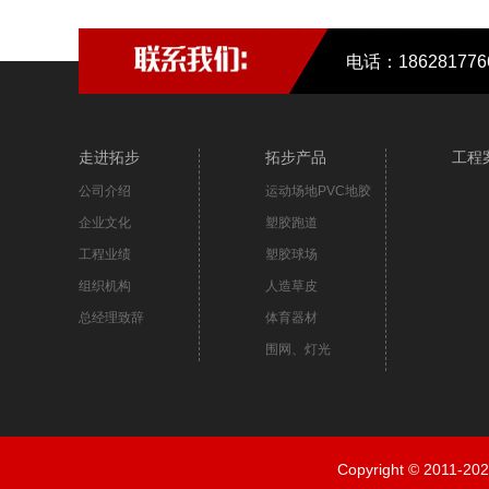
电话：18628177
走进拓步
拓步产品
工程
公司介绍
运动场地PVC地胶
企业文化
塑胶跑道
工程业绩
塑胶球场
组织机构
人造草皮
总经理致辞
体育器材
围网、灯光
Copyright © 20