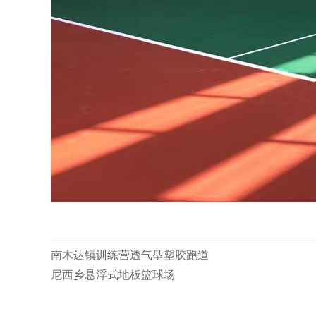
南木达镇训练营透气型塑胶跑道
尼西乡悬浮式地板篮球场