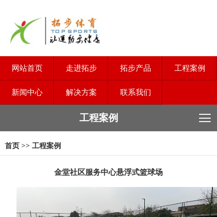
网站首页
走进拓步
拓步产品
工程案例
新闻中心
解决方案
联系我们
工程案例
首页
>>
工程案例
金堂社区服务中心悬浮式篮球场