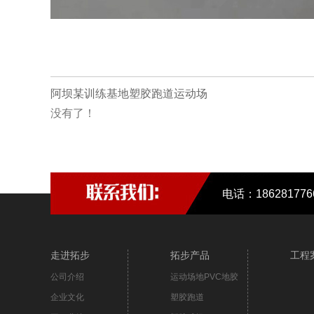
阿坝某训练基地塑胶跑道运动场
没有了！
电话：18628177
走进拓步
拓步产品
工程
公司介绍
运动场地PVC地胶
企业文化
塑胶跑道